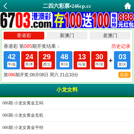
二四六彩票•246cp.cc
小龙女料
086期:小龙女黄金五码
086期:小龙女黄金玄机
086期:小龙女黄金平特