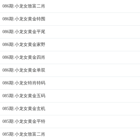
086期:小龙女致富二肖
086期:小龙女黄金特围
086期:小龙女黄金平尾
086期:小龙女黄金家野
086期:小龙女黄金四肖
086期:小龙女黄金单双
086期:小龙女特肖特码
085期:小龙女黄金五码
085期:小龙女黄金玄机
085期:小龙女黄金平特
085期:小龙女致富二肖