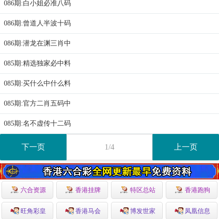
086期:白小姐必准八码
086期:曾道人半波十码
086期:潜龙在渊三肖中
085期:精选独家必中料
085期:买什么中什么料
085期:官方二肖五码中
085期:名不虚传十二码
下一页
1/4
上一页
六合资源
香港挂牌
特区总站
香港跑狗
旺角彩皇
香港马会
博发世家
凤凰信息