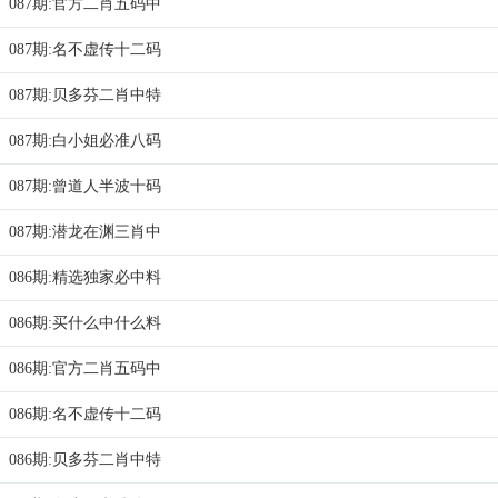
087期:官方二肖五码中
087期:名不虚传十二码
087期:贝多芬二肖中特
087期:白小姐必准八码
087期:曾道人半波十码
087期:潜龙在渊三肖中
086期:精选独家必中料
086期:买什么中什么料
086期:官方二肖五码中
086期:名不虚传十二码
086期:贝多芬二肖中特