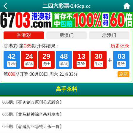
二四六彩票•246cp.cc
高手杀料
086期:【亮★劍☆原创公式殺合】
086期:【龙马精神综合杀料发表】
086期:【㊣鬼剪羽㊣统计杀一肖】