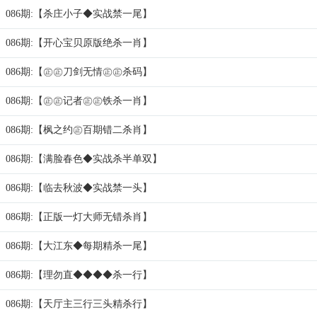
086期:【杀庄小子◆实战禁一尾】
086期:【开心宝贝原版绝杀一肖】
086期:【㊣㊣刀剑无情㊣㊣杀码】
086期:【㊣㊣记者㊣㊣铁杀一肖】
086期:【枫之约㊣百期错二杀肖】
086期:【满脸春色◆实战杀半单双】
086期:【临去秋波◆实战禁一头】
086期:【正版一灯大师无错杀肖】
086期:【大江东◆每期精杀一尾】
086期:【理勿直◆◆◆◆杀一行】
086期:【天厅主三行三头精杀行】