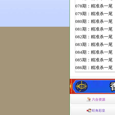
078期：精准杀一尾
079期：精准杀一尾
080期：精准杀一尾
081期：精准杀一尾
082期：精准杀一尾
083期：精准杀一尾
084期：精准杀一尾
085期：精准杀一尾
086期：精准杀一尾
六合资源
旺角彩皇