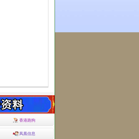
香港跑狗
凤凰信息