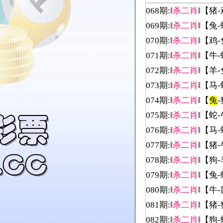
068期:‖
杀二肖
‖【猪
069期:‖
杀二肖
‖【兔
070期:‖
杀二肖
‖【鸡
071期:‖
杀二肖
‖【牛
072期:‖
杀二肖
‖【羊
073期:‖
杀二肖
‖【马
074期:‖
杀二肖
‖【
兔
075期:‖
杀二肖
‖【蛇
076期:‖
杀二肖
‖【马
077期:‖
杀二肖
‖【猪
078期:‖
杀二肖
‖【狗
079期:‖
杀二肖
‖【兔
080期:‖
杀二肖
‖【牛
081期:‖
杀二肖
‖【猪
082期:‖
杀二肖
‖【狗