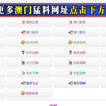
澳彩之家
澳门彩客
澳门彩经
澳门葡京
老管家网
老顽童网
刘半仙网
救世祖网
大三巴网
百彩通网
老夫子网
中彩堂网
澳洪七公
澳百顺网
报彩神童