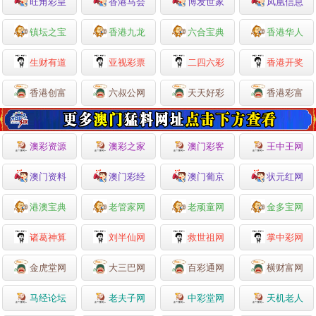
旺角彩皇
香港马会
博发世家
凤凰信息
镇坛之宝
香港九龙
六合宝典
香港华人
生财有道
亚视彩票
二四六彩
香港开奖
香港创富
六叔公网
天天好彩
香港彩富
澳彩资源
澳彩之家
澳门彩客
王中王网
澳门资料
澳门彩经
澳门葡京
状元红网
港澳宝典
老管家网
老顽童网
金多宝网
诸葛神算
刘半仙网
救世祖网
掌中彩网
金虎堂网
大三巴网
百彩通网
横财富网
马经论坛
老夫子网
中彩堂网
天机老人