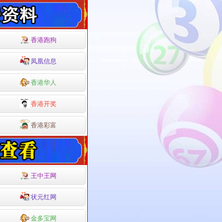
香港跑狗
凤凰信息
香港华人
香港开奖
香港彩富
王中王网
状元红网
金多宝网