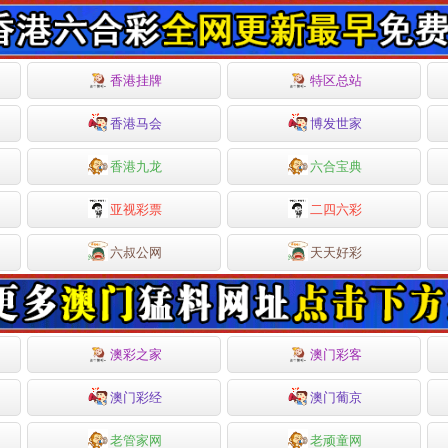
香港挂牌
特区总站
香港马会
博发世家
香港九龙
六合宝典
亚视彩票
二四六彩
六叔公网
天天好彩
澳彩之家
澳门彩客
澳门彩经
澳门葡京
老管家网
老顽童网