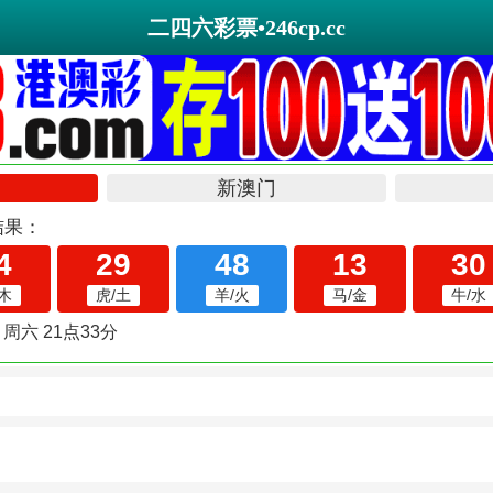
二四六彩票•246cp.cc