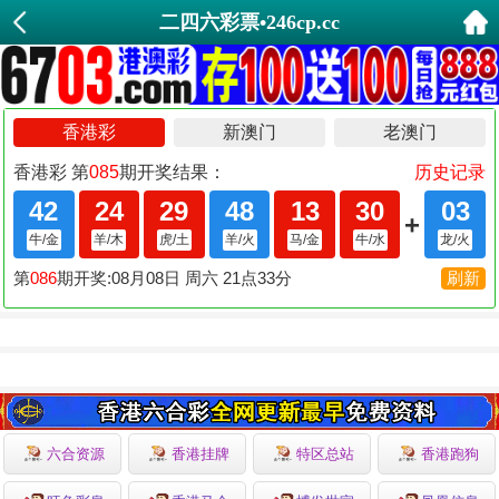
二四六彩票•246cp.cc
六合资源
香港挂牌
特区总站
香港跑狗