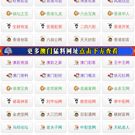
旺角彩皇
香港马会
博发世家
凤凰信息
镇坛之宝
香港九龙
六合宝典
香港华人
生财有道
亚视彩票
二四六彩
香港开奖
香港创富
六叔公网
天天好彩
香港彩富
澳彩资源
澳彩之家
澳门彩客
王中王网
澳门资料
澳门彩经
澳门葡京
状元红网
港澳宝典
老管家网
老顽童网
金多宝网
诸葛神算
刘半仙网
救世祖网
掌中彩网
金虎堂网
大三巴网
百彩通网
横财富网
马经论坛
老夫子网
中彩堂网
天机老人