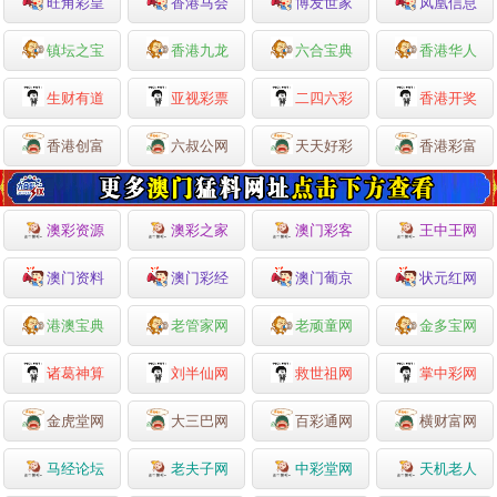
旺角彩皇
香港马会
博发世家
凤凰信息
镇坛之宝
香港九龙
六合宝典
香港华人
生财有道
亚视彩票
二四六彩
香港开奖
香港创富
六叔公网
天天好彩
香港彩富
澳彩资源
澳彩之家
澳门彩客
王中王网
澳门资料
澳门彩经
澳门葡京
状元红网
港澳宝典
老管家网
老顽童网
金多宝网
诸葛神算
刘半仙网
救世祖网
掌中彩网
金虎堂网
大三巴网
百彩通网
横财富网
马经论坛
老夫子网
中彩堂网
天机老人