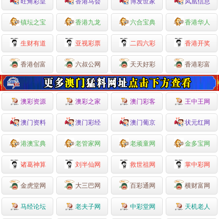
旺角彩皇
香港马会
博发世家
凤凰信息
镇坛之宝
香港九龙
六合宝典
香港华人
生财有道
亚视彩票
二四六彩
香港开奖
香港创富
六叔公网
天天好彩
香港彩富
澳彩资源
澳彩之家
澳门彩客
王中王网
澳门资料
澳门彩经
澳门葡京
状元红网
港澳宝典
老管家网
老顽童网
金多宝网
诸葛神算
刘半仙网
救世祖网
掌中彩网
金虎堂网
大三巴网
百彩通网
横财富网
马经论坛
老夫子网
中彩堂网
天机老人