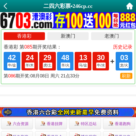
二四六彩票•246cp.cc
六合资源
香港挂牌
特区总站
香港跑狗